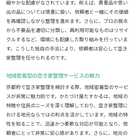
細やかな配慮がなされています。例えば、貴重品や思い
整理後の空き家活用法—プロからのアドバ
出の品については慎重に扱い、依頼者と一緒にその価値
イス
を再確認しながら整理を進めます。さらに、プロの視点
未来を拓く空き家整理のプロセス
から不要品を適切に分類し、再利用可能なものはリサイ
プロが推奨する空き家整理後のライフプラ
クルするなど、環境にも配慮した取り組みを行っていま
ン
す。こうした独自の手法により、依頼者は安心して空き
空き家整理を終えた後の新たな一歩
家整理を任せられるのです。
空き家整理で安心を得るかたづけ屋たすかるの
地域密着型の空き家整理サービスの魅力
頼れる技術
安心感を提供するかたづけ屋たすかるの技
京都府で空き家整理を検討する際、地域密着型のサービ
術
スが非常に魅力的です。かたづけ屋たすかるは、地域の
特徴や住民のニーズを深く理解しており、空き家整理に
プロの技術が生む安心の空き家整理
おける地元ならではの利点を活かしています。地域の特
信頼の技術—かたづけ屋たすかるの秘密
性を知ることで、迅速かつ柔軟な対応が可能となり、依
空き家整理における技術的な課題と解決策
頼者にとって非常に安心感があります。さらに、地元の
技術の裏付けがある空き家整理の利点