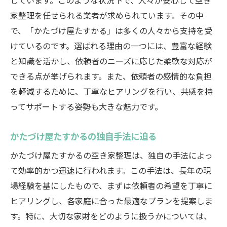
しています。このような状況下で、人々が安心して空き
依頼者の声—安心した空き家整理の実例
家整理を任せられる業者が求められています。その中
京都府での空き家整理を迅速かつ丁寧に進める
で、「かたづけ屋たすかる」は多くの人々から支持を受
方法
けているのです。選ばれる理由の一つには、豊富な経験
空き家整理を効率化するためのステップ
と知識を活かし、依頼者のニーズに応じた柔軟な対応が
丁寧さが求められる空き家整理のポイント
できる点が挙げられます。また、依頼者の感情的な負担
かたづけ屋たすかるの迅速対応の秘密
を軽減するために、丁寧なヒアリングを行い、共感を持
京都府内での迅速な空き家整理事例紹介
ってサポートする姿勢も大きな魅力です。
時間を有効に使う空き家整理の工夫
かたづけ屋たすかるの独自手法に迫る
依頼前に知っておきたい空き家整理の流れ
かたづけ屋たすかるの空き家整理は、独自の手法によっ
空き家整理のプロが教える次のステップへ進む
て効率的かつ迅速に行われます。この手法は、長年の現
秘訣
場経験を基にしたもので、まずは依頼者の希望を丁寧に
プロの視点で見る空き家整理後の新生活準
ヒアリングし、各家庭に合った最適なプランを提案しま
備
す。特に、大切な家財をどのように扱うかについては、
次のステップへ進むための心構え