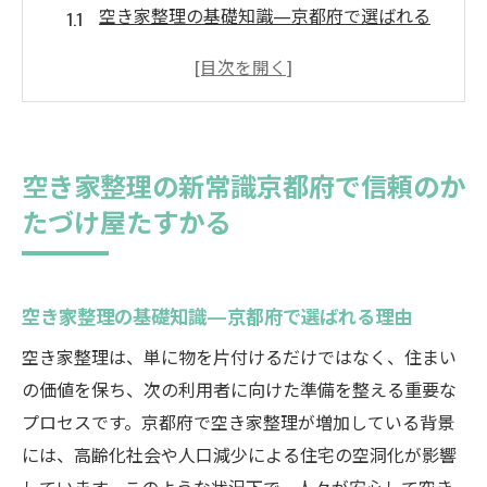
空き家整理の基礎知識—京都府で選ばれる
理由
かたづけ屋たすかるの独自手法に迫る
地域密着型の空き家整理サービスの魅力
信頼の実績—京都府での空き家整理事例
空き家整理の新常識京都府で信頼のか
空き家整理の最新トレンドとその活用法
たづけ屋たすかる
かたづけ屋たすかるが提供する安心プラン
心の負担を軽減空き家整理はプロに任せて安心
空き家整理が抱える心理的負担とは
空き家整理の基礎知識—京都府で選ばれる理由
プロに依頼することで得られる安心感
空き家整理は、単に物を片付けるだけではなく、住まい
かたづけ屋たすかるのサポート体制
の価値を保ち、次の利用者に向けた準備を整える重要な
心のケアも考慮した空き家整理の進め方
プロセスです。京都府で空き家整理が増加している背景
には、高齢化社会や人口減少による住宅の空洞化が影響
感情的な負担を軽減するための具体策