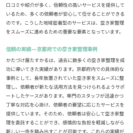
口コミや紹介が多く、信頼性の高いサービスを提供して
かたづけ屋たすかるの技術を体感する方法
いるため、多くの依頼者が安心して任せることができる
感情的な負担を解消京都府のかたづけ屋たすか
のです。こうした地域密着型のサービスは、空き家整理
るの活用法
をスムーズに進めるための重要な要素となっています。
感情的負担を軽減するためのかたづけ屋た
すかるの役割
信頼の実績—京都府での空き家整理事例
京都府での空き家整理における感情ケア
かたづけ屋たすかるは、過去に数多くの空き家整理を成
プロの介入で感情的負担を解消する方法
功に導いてきた実績があります。京都府内での具体的な
事例として、長年放置されていた空き家をスムーズに整
かたづけ屋たすかるが提案する感情負担の
理し、依頼者が新たな活用方法を見つけられるようサポ
軽減策
ートしたケースがあります。専門のスタッフが迅速かつ
感情を整理する—プロのアプローチ
丁寧な対応を心掛け、依頼者の要望に応じたサービスを
心の負担を減らす空き家整理の実践例
提供しています。そのため、依頼者は安心して空き家整
空き家整理の新たなスタート専門家のサポート
理を委託することができ、感情的な負担を軽減しながら
で心強く
新しい一歩を踏み出すことが可能です。これらの実績が