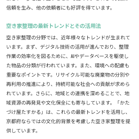
新たなスタートを切るためのプロのサポー
信頼を生み、他の依頼者にも好評を得ています。
ト
専門家の助力で気持ち新たな空き家整理へ
空き家整理の最新トレンドとその活用法
空き家整理を通じた新生活へのステップ
空き家整理の分野では、近年様々なトレンドが生まれて
専門家が提案する空き家整理の新たな可能
います。まず、デジタル技術の活用が進んでおり、整理
性
作業の効率化を図るために、AIやデータベースを駆使し
未来を見据えた空き家整理の手法
た物品の分類が行われています。また、環境への配慮も
重要なポイントです。リサイクル可能な廃棄物の分別や
空き家整理から始まる新しいライフスタイ
再利用の推進により、持続可能な社会への貢献が求めら
ル
れています。さらに、地域との連携を深めることで、地
空き家整理で悩む前に知っておきたいかたづけ
域資源の再発見や文化保全にも寄与しています。「かた
屋たすかるのサービス
づけ屋たすかる」は、これらの最新トレンドを活用し、
事前に知っておきたい空き家整理の基本
京都府ならではの文化的背景を考慮した空き家整理を提
かたづけ屋たすかるのサービス内容とその
供しています。
特徴