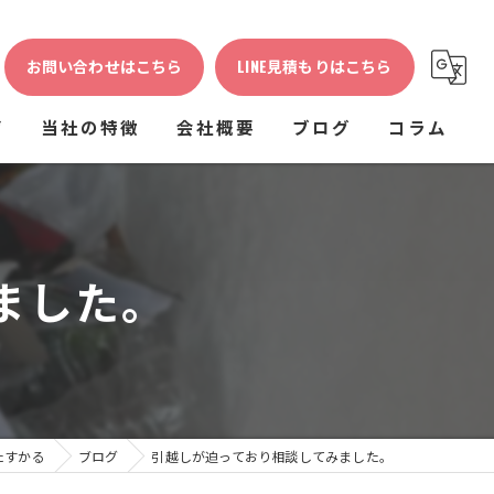
お問い合わせはこちら
LINE見積もりはこちら
声
当社の特徴
会社概要
ブログ
コラム
生前整理
不用品回収
ました。
ゴミ屋敷
粗大ゴミ
片付け
たすかる
ブログ
引越しが迫っており相談してみました。