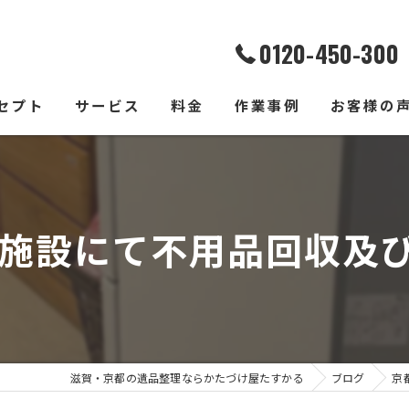
0120-450-300
セプト
サービス
料金
作業事例
お客様の
施設にて不用品回収及び冷
滋賀・京都の遺品整理ならかたづけ屋たすかる
ブログ
京