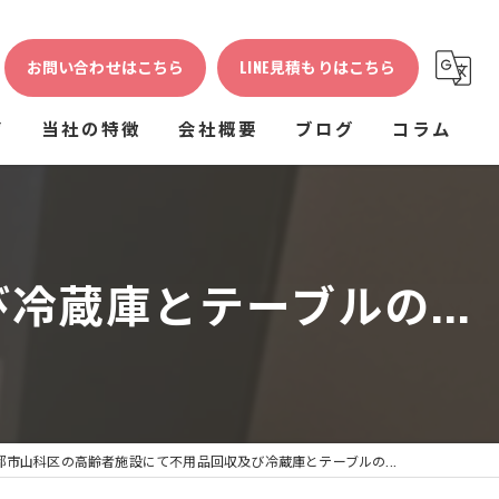
お問い合わせはこちら
LINE見積もりはこちら
声
当社の特徴
会社概要
ブログ
コラム
生前整理
不用品回収
蔵庫とテーブルの...
ゴミ屋敷
粗大ゴミ
片付け
都市山科区の高齢者施設にて不用品回収及び冷蔵庫とテーブルの...